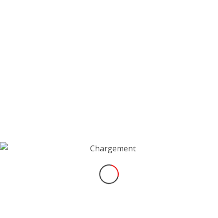
plus, je suis quasi à domicile! C’est un circuit très
rapide avec de gros freinages où il est très
important d’être régulier. J’espère y être
performant, et cela ne tient qu’à moi!
Romain
INSCRIPTION NEWSLETTER