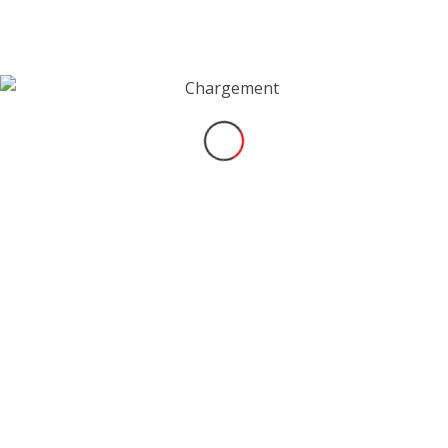
Navarra : 4ème en course 1 – 1er en course 4
2012 > 2014 – Karting
Plusieurs podiums au niveau régional
10ème de la Coupe de France
5ème grande finale nationale, meilleur temps en
course
ACTUALITÉS