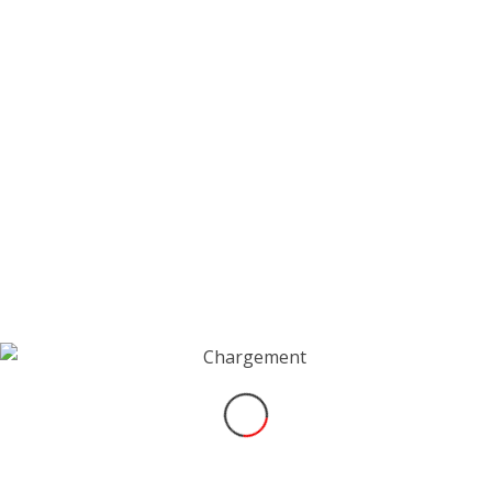
dernière. J’y ai donc quelques
repères, que je vais m’appliquer à
exploiter. Actuellement deuxième du
championnat, derrière l’expérimenté
Ronald Basso, je vais profiter de ce
weekend pour tenter de refaire mon
retard sur lui. Rendez-vous semaine
prochaine pour les résultats.
INSCRIPTION NEWSLETTER