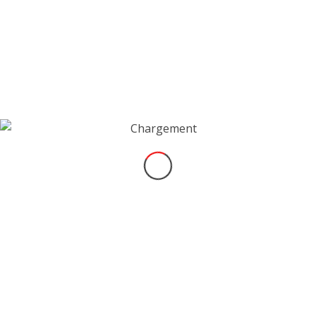
quatre fers !
Bref, j’ai la chance de pouvoir terminer la saison,
au Castellet, en intégrant la structure CSA Racing,
que je remercie chaleureusement, ainsi que
Mathias Beche, qui en a été l’instigateur. Je
partagerai le volant de l’Audi R8 LMS GT4 #777 du
team avec
Sébastien Rambaud, je suis très
heureux de me remettre en piste !
Résumé de ce dernier weekend de la
saison, semaine prochaine !
Romain
VENDREDI 6 OCTOBRE